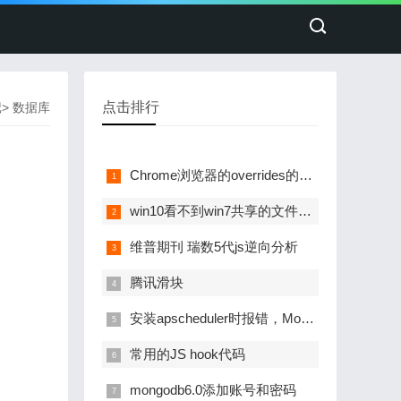
点击排行
记
>
数据库
Chrome浏览器的overrides的使用
win10看不到win7共享的文件夹的解决方法
维普期刊 瑞数5代js逆向分析
腾讯滑块
安装apscheduler时报错，ModuleNotFoundError: No module named 'backports'
常用的JS hook代码
mongodb6.0添加账号和密码