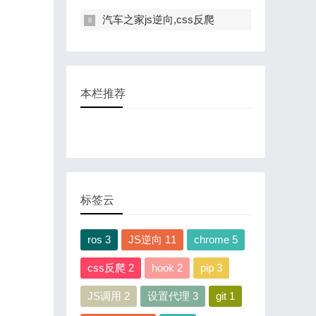
汽车之家js逆向,css反爬
本栏推荐
标签云
ros 3
JS逆向 11
chrome 5
css反爬 2
hook 2
pip 3
JS调用 2
设置代理 3
git 1