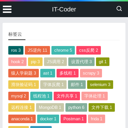
IT-Coder
标签云
ros 3
JS逆向 11
chrome 5
css反爬 2
hook 2
pip 3
JS调用 2
设置代理 3
git 1
猿人学刷题 3
ast 1
多线程 1
scrapy 3
滑块验证码 1
字体反爬 1
邮件 1
selenium 3
mysql 2
线程池 1
文件共享 1
字体处理 1
远程连接 1
MongoDB 1
python 6
文件下载 1
anaconda 1
docker 1
Postman 1
frida 1