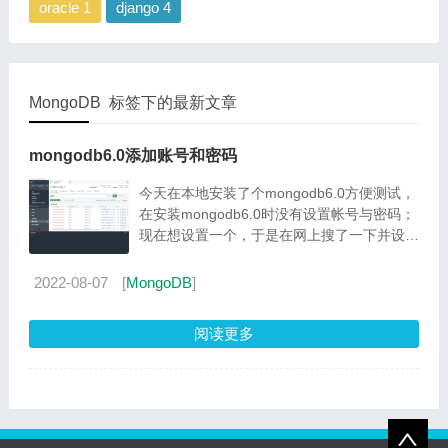
oracle 1
django 4
MongoDB 标签下的最新文章
mongodb6.0添加账号和密码
今天在本地安装了个mongodb6.0方便测试，
在安装mongodb6.0时没有设置帐号与密码；
现在想设置一个，于是在网上搜了一下并设置
成功，中间有一些小坑，所以记录一下备忘。
因为安装时没设置账号密码，所以默认是没有
2022-08-07
[
MongoDB
]
开启用户验证...
阅读更多